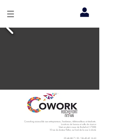
Coworking accessible aux entrepreneurs, freelances, télétravailleurs et étudiants.
Locations de bureau et salle de réunion
Situé en plein coeur de Rochefort (17300)
10 rue du docteur Peltier, au fond de la cour à droite
05 46 88 71 39
/
06 49 45 16 63