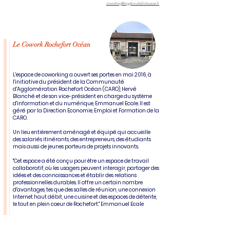
coworking@agglo-rochefortocean.fr
Le Cowork Rochefort Océan
L'espace de coworking a ouvert ses portes en mai 2016, à
l'initiative du président de la Communauté
d'Agglomération Rochefort Océan (CARO), Hervé
Blanché et de son vice-président en charge du système
d'information et du numérique, Emmanuel Ecale. Il est
géré par la Direction Economie, Emploi et Formation de la
CARO.
Un lieu entièrement aménagé et équipé qui accueille
des salariés itinérants, des entrepreneurs, des étudiants
mais aussi de jeunes porteurs de projets innovants.
"Cet espace a été conçu pour être un espace de travail
collaboratif, où les usagers peuvent interagir, partager des
idées et des connaissances et établir des relations
professionnelles durables. Il offre un certain nombre
d'avantages, tes que des salles de réunion, une connexion
Internet haut débit, une cuisine et des espaces de détente,
le tout en plein coeur de Rochefort." Emmanuel Ecale