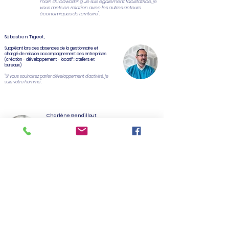
main du coworking. Je suis également facilitatrice, je
vous mets en relation avec les autres acteurs
économiques du territoire".
Sébastien Tigeot,
Suppléant lors des absences de la gestionnaire et
chargé de mission accompagnement des entreprises
(création - développement - locatif : ateliers et
bureaux)
"Si vous souhaitez parler développement d'activité, je
suis votre homme".
Charlène Gendillout
Stagiaire en BTS communication
(Gestion du site Internet - des réseaux sociaux)
"Disponible et à votre écoute, je veillerai à ce que
notre communication soit la plus efficace possible
pour répondre à vos objectifs de stage."
Nous contacter