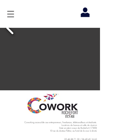
Coworking accessible aux entrepreneurs, freelances, télétravailleurs et étudiants.
Locations de bureau et salle de réunion
Situé en plein coeur de Rochefort (17300)
10 rue du docteur Peltier, au fond de la cour à droite
05 46 88 71 39
/
06 49 45 16 63