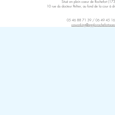
Situé en plein coeur de Rochefort (17
10 rue du docteur Peltier, au fond de la cour à dr
05 46 88 71 39 /
06 49 45 16
coworking@agglo-rochefortocea