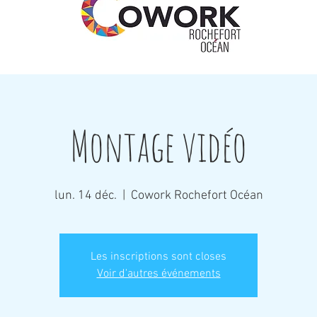
Montage vidéo
lun. 14 déc.
  |  
Cowork Rochefort Océan
Les inscriptions sont closes
Voir d'autres événements