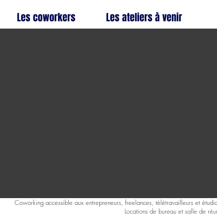
Les coworkers
Les ateliers à venir
Coworking accessible aux entrepreneurs, freelances, télétravailleurs et étudia
Locations de bureau et salle de réu