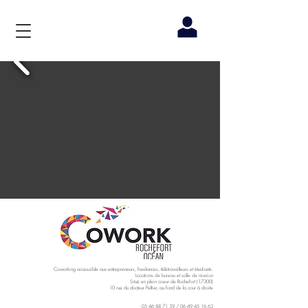
Coworking accessible aux entrepreneurs, freelances, télétravailleurs et étudiants.
Locations de bureau et salle de réunion
Situé en plein coeur de Rochefort (17300)
10 rue du docteur Peltier, au fond de la cour à droite
05 46 88 71 39
/
06 49 45 16 63