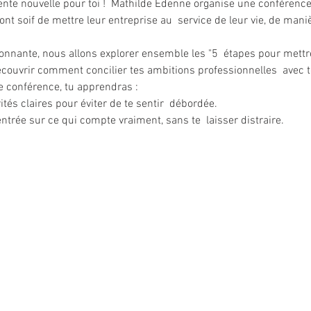
ellente nouvelle pour toi !  Mathilde Edenne organise une conféren
t soif de mettre leur entreprise au  service de leur vie, de maniè
nnante, nous allons explorer ensemble les "5  étapes pour mettre
à découvrir comment concilier tes ambitions professionnelles  avec t
e conférence, tu apprendras :
tés claires pour éviter de te sentir  débordée.
ntrée sur ce qui compte vraiment, sans te  laisser distraire.