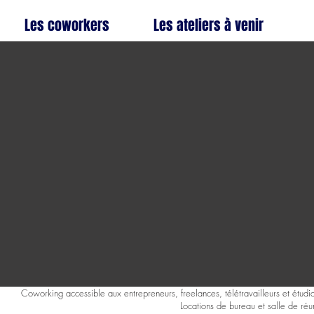
Les coworkers
Les ateliers à venir
Coworking accessible aux entrepreneurs, freelances, télétravailleurs et étudia
Locations de bureau et salle de réu