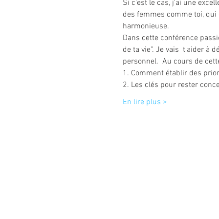
Si c'est le cas, j'ai une exc
des femmes comme toi, qui on
harmonieuse.
Dans cette conférence passio
de ta vie". Je vais  t'aider 
personnel.  Au cours de cett
1. Comment établir des priori
2. Les clés pour rester conce
En lire plus >