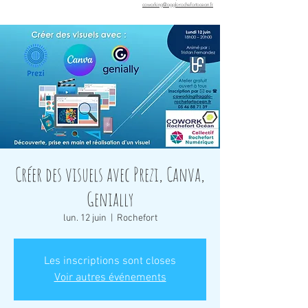
coworking@agglo-rochefortocean.fr
Créer des visuels avec Prezi, Canva,
Genially
lun. 12 juin
  |  
Rochefort
Les inscriptions sont closes
Voir autres événements