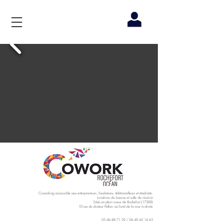
Coworking accessible aux entrepreneurs, freelances, télétravailleurs et étudiants.
Locations de bureau et salle de réunion
Situé en plein coeur de Rochefort (17300)
10 rue du docteur Peltier, au fond de la cour à droite
05 46 88 71 39
/
06 49 45 16 63