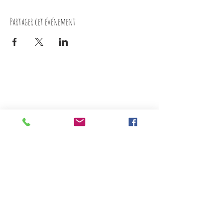
Partager cet événement
Nous contacter
10 rue du docteur Peltier
17300 Rochefort
05 46 88 71 39
/
06 49 45 16 63