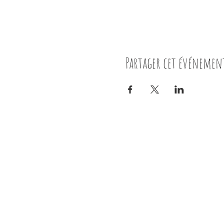
Partager cet événemen
Nous contacter
10 rue du docteur Peltier
17300 Rochefort
05 46 88 71 39 /