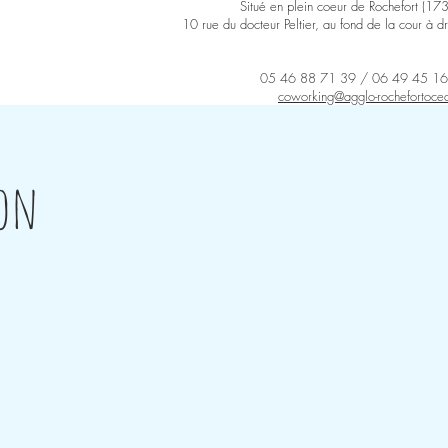
Situé en plein coeur de Rochefort (17
10 rue du docteur Peltier, au fond de la cour à dr
05 46 88 71 39 /
06 49 45 16
coworking@agglo-rochefortocea
ion