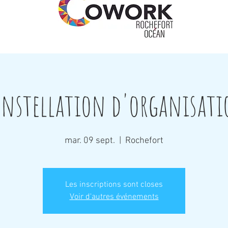
nstellation d'organisat
mar. 09 sept.
  |  
Rochefort
Les inscriptions sont closes
Voir d'autres événements