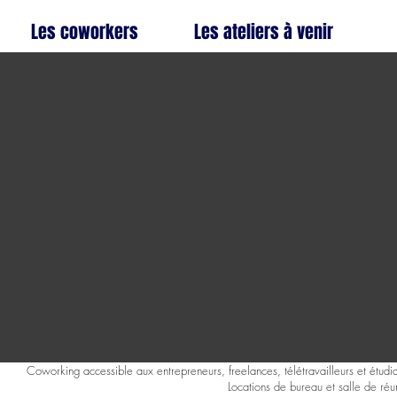
Les coworkers
Les ateliers à venir
Coworking accessible aux entrepreneurs, freelances, télétravailleurs et étudia
Locations de bureau et salle de réu