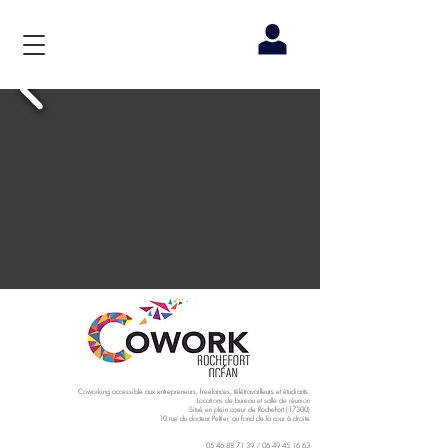
Coworking accessible aux entrepreneurs, freelances, télétravailleurs et étudiants.
Locations de bureau et salle de réunion
Situé en plein coeur de Rochefort (17300)
10 rue du docteur Peltier, au fond de la cour à droite
05 46 88 71 39
/
06 49 45 16 63