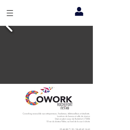
Coworking accessible aux entrepreneurs, freelances, télétravailleurs et étudiants.
Locations de bureau et salle de réunion
Situé en plein coeur de Rochefort (17300)
10 rue du docteur Peltier, au fond de la cour à droite
05 46 88 71 39
/
06 49 45 16 63