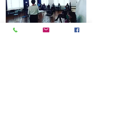
Laure Gillet, animatrice Ecoréseau,
présentation devant Bac Pro
commerce
bac stmg