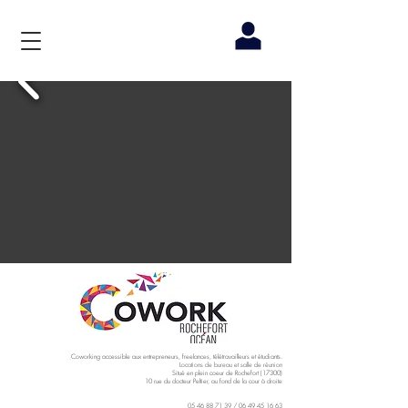
Coworking accessible aux entrepreneurs, freelances, télétravailleurs et étudiants.
Locations de bureau et salle de réunion
Situé en plein coeur de Rochefort (17300)
10 rue du docteur Peltier, au fond de la cour à droite
05 46 88 71 39
/
06 49 45 16 63