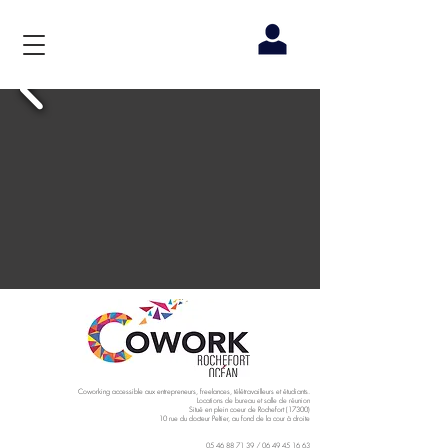
Coworking accessible aux entrepreneurs, freelances, télétravailleurs et étudiants.
Locations de bureau et salle de réunion
Situé en plein coeur de Rochefort (17300)
10 rue du docteur Peltier, au fond de la cour à droite
05 46 88 71 39
/
06 49 45 16 63