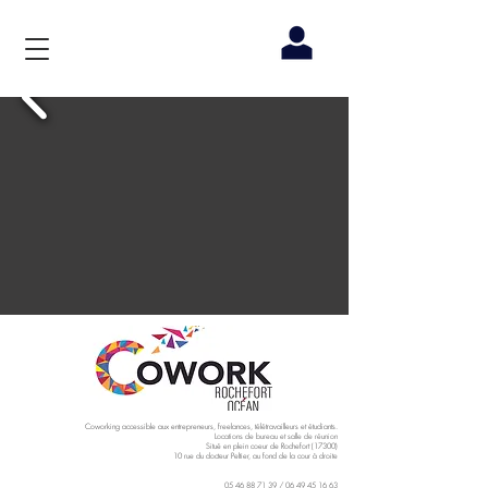
Coworking accessible aux entrepreneurs, freelances, télétravailleurs et étudiants.
Locations de bureau et salle de réunion
Situé en plein coeur de Rochefort (17300)
10 rue du docteur Peltier, au fond de la cour à droite
05 46 88 71 39
/
06 49 45 16 63