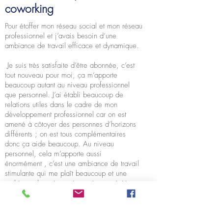
coworking
Pour étoffer mon réseau social et mon réseau
professionnel et j’avais besoin d’une
ambiance de travail efficace et dynamique.
Je suis très satisfaite d’être abonnée, c’est
tout nouveau pour moi, ça m’apporte
beaucoup autant au niveau professionnel
que personnel. J’ai établi beaucoup de
relations utiles dans le cadre de mon
développement professionnel car on est
amené à côtoyer des personnes d’horizons
différents ; on est tous complémentaires
donc ça aide beaucoup. Au niveau
personnel, cela m’apporte aussi
énormément , c’est une ambiance de travail
stimulante qui me plaît beaucoup et une
ambiance humaine qui est très appréciée
quand on est indépendant. C’est un lieu
propice au travail, aux échanges, aux
partages et aux relations humaines.