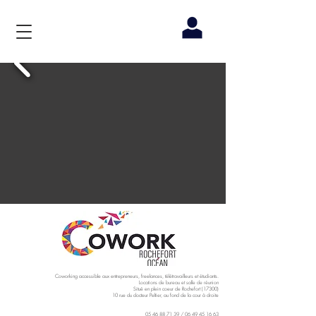
Coworking accessible aux entrepreneurs, freelances, télétravailleurs et étudiants.
Locations de bureau et salle de réunion
Situé en plein coeur de Rochefort (17300)
10 rue du docteur Peltier, au fond de la cour à droite
05 46 88 71 39
/
06 49 45 16 63