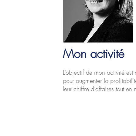
Mon activité
L’objectif de mon activité es
pour augmenter la profitabil
leur chiffre d’affaires tout en