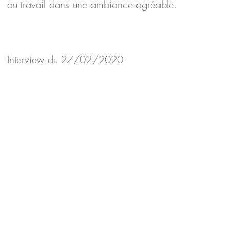
au travail dans une ambiance agréable.
Interview du 27/02/2020
Les horaires
​Lundi, mardi, jeudi et vendredi : 8h45 -12h30
et 13h15 - 17h45
Mardi : sur rendez-vous
Mercredi : 9h - 12h30 et 13h30 - 17h​
Accès permanent pour les abonnés (24h/24 et 7j/7)​​​