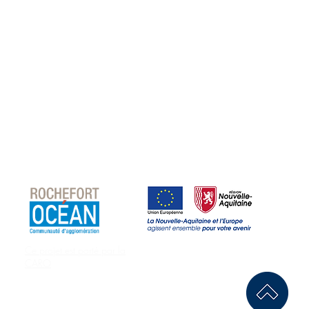
Les Partenaires
Ce projet est porté par la
Avec le concours financier de
CARO
la Région Nouvelle Aquitaine