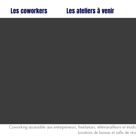
Les coworkers
Les ateliers à venir
Coworking accessible aux entrepreneurs, freelances, télétravailleurs et étudia
Locations de bureau et salle de réu