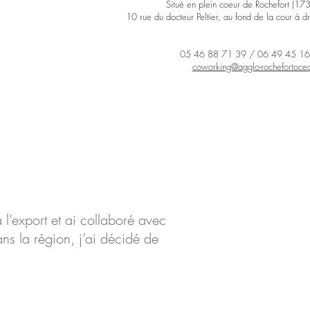
Situé en plein coeur de Rochefort (17
10 rue du docteur Peltier, au fond de la cour à dr
05 46 88 71 39 /
06 49 45 16
coworking@agglo-rochefortocea
à l’export et ai collaboré avec
ns la région, j’ai décidé de