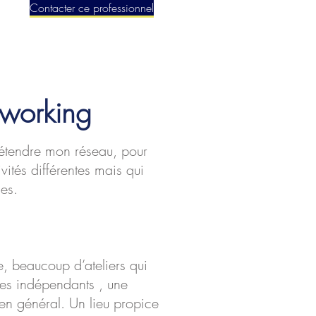
Contacter ce professionnel
oworking
r étendre mon réseau, pour
ités différentes mais qui
es.
, beaucoup d’ateliers qui
les indépendants , une
n général. Un lieu propice