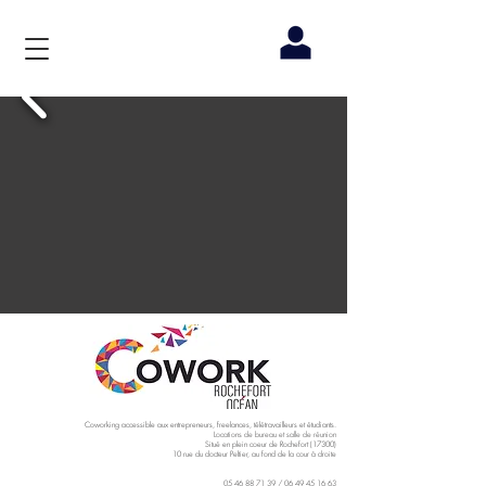
Coworking accessible aux entrepreneurs, freelances, télétravailleurs et étudiants.
Locations de bureau et salle de réunion
Situé en plein coeur de Rochefort (17300)
10 rue du docteur Peltier, au fond de la cour à droite
05 46 88 71 39
/
06 49 45 16 63