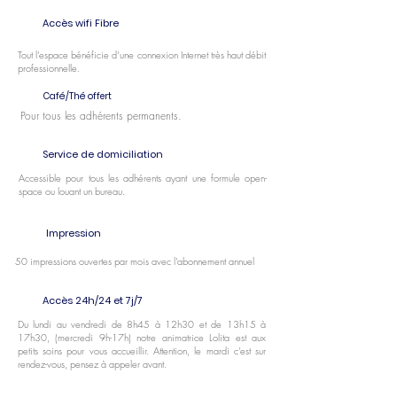
Accès wifi Fibre
Tout l’espace bénéficie d’une connexion Internet très haut débit
professionnelle.
Café/Thé offert
Pour tous les adhérents permanents.
Service de domiciliation
Accessible pour tous les adhérents ayant une formule open-
space ou louant un bureau.
Impression
50 impressions ouvertes par mois avec l'abonnement annuel
Accès 24h/24 et 7j/7
Du lundi au vendredi de 8h45 à 12h30 et de 13h15 à
17h30, (mercredi 9h-17h) notre animatrice Lolita est aux
petits soins pour vous accueillir. Attention, le mardi c'est sur
rendez-vous, pensez à appeler avant.