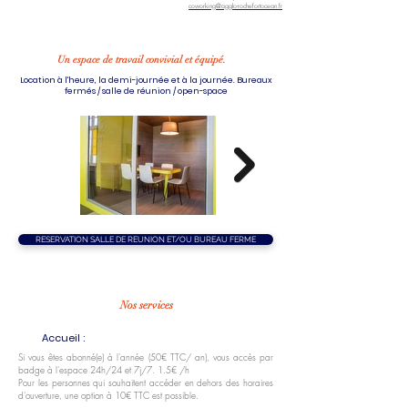
coworking@agglo-rochefortocean.fr
Un espace de travail convivial et équipé.
Location à l'heure, la demi-journée et à la journée. Bureaux
fermés / salle de réunion / open-space
RESERVATION SALLE DE REUNION ET/OU BUREAU FERME
Nos services
Accueil :
Si vous êtes abonné(e) à l'année (50€ TTC/ an), vous accès par
badge à l'espace 24h/24 et 7j/7. 1.5€ /h
Pour les personnes qui souhaitent accéder en dehors des horaires
d'ouverture, une option à 10€ TTC est possible.